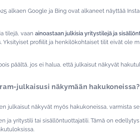
25 alkaen Google ja Bing ovat alkaneet näyttää Insta
a tilejä, vaan
ainoastaan julkisia yritystilejä ja sisällön
s. Yksityiset profiilit ja henkilökohtaiset tilit eivät ol
is päältä, jos ei halua, että julkaisut näkyvät hakutu
gram-julkaisusi näkymään hakukoneissa?
ksen julkaisut näkyvät myös hakukoneissa, varmista seu
nen ja yritystili tai sisällöntuottajatili. Tämä on edellytys
kutuloksissa.