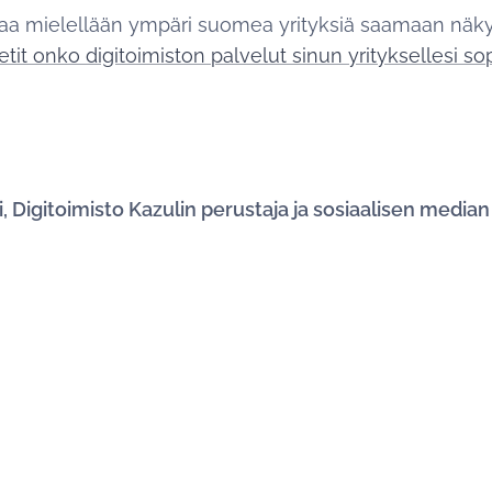
aa mielellään ympäri suomea yrityksiä saamaan näky
etit onko digitoimiston palvelut sinun yrityksellesi so
nki, Digitoimisto Kazulin perustaja ja sosiaalisen medi