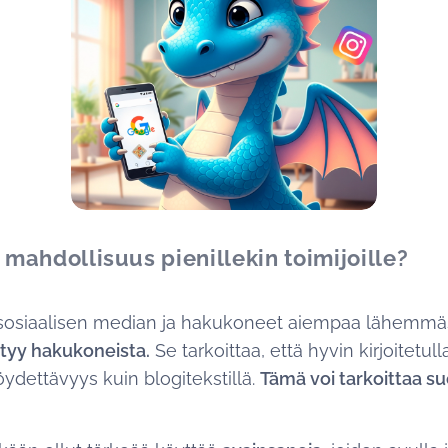
 mahdollisuus pienillekin toimijoille?
sosiaalisen median ja hakukoneet aiempaa lähemmäs
ytyy hakukoneista.
Se tarkoittaa, että hyvin kirjoitetul
öydettävyys kuin blogitekstillä.
Tämä voi tarkoittaa s