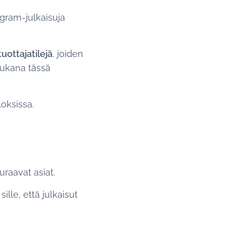
gram-julkaisuja
tuottajatilejä
, joiden
e mukana tässä
loksissa.
raavat asiat.
 sille, että julkaisut