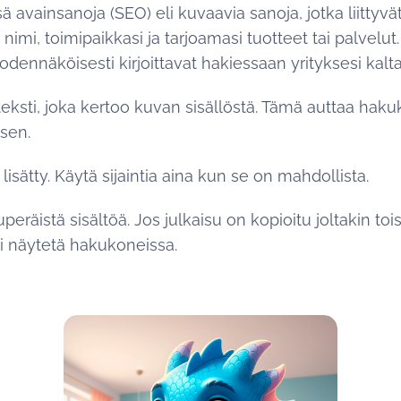
ä avainsanoja (SEO) eli kuvaavia sanoja, jotka liittyvät
nimi, toimipaikkasi ja tarjoamasi tuotteet tai palvelut.
todennäköisesti kirjoittavat hakiessaan yrityksesi kalta
teksti, joka kertoo kuvan sisällöstä. Tämä auttaa h
sen.
n lisätty. Käytä sijaintia aina kun se on mahdollista.
peräistä sisältöä. Jos julkaisu on kopioitu joltakin toise
i näytetä hakukoneissa.