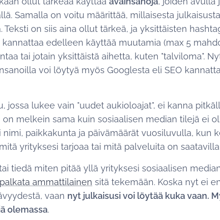
tkään ollut tärkeää käyttää
avainsanoja
, joiden avulla
llä. Samalla on voitu määrittää, millaisesta julkaisust
. Teksti on siis aina ollut tärkeä, ja yksittäisten hashta
ä kannattaa edelleen käyttää muutamia (max 5 mahdolli
aa tai jotain yksittäistä aihetta, kuten "talviloma". N
vainsanoilla voi löytyä myös Googlesta eli SEO kannatt
su, jossa lukee vain "uudet aukioloajat", ei kanna pitkä
 on melkein sama kuin sosiaalisen median tilejä ei o
i nimi, paikkakunta ja päivämäärät vuosiluvulla, kun ke
mitä yrityksesi tarjoaa tai mitä palveluita on saatavilla
tai tiedä miten pitää yllä yrityksesi sosiaalisen median 
palkata ammattilainen
sitä tekemään. Koska nyt ei e
tävyydestä, vaan
nyt julkaisusi voi löytää kuka vaan. My
liä olemassa
.