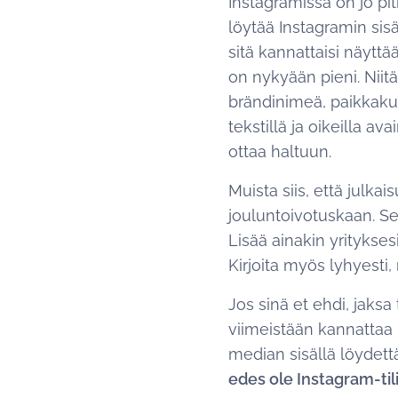
Instagramissa on jo pi
löytää Instagramin sisä
sitä kannattaisi näyttää
on nykyään pieni. Niit
brändinimeä, paikkakunt
tekstillä ja oikeilla a
ottaa haltuun.
Muista siis, että julkai
jouluntoivotuskaan. Se
Lisää ainakin yritykses
Kirjoita myös lyhyesti, 
Jos sinä et ehdi, jaksa 
viimeistään kannattaa
median sisällä löydet
edes ole Instagram-ti