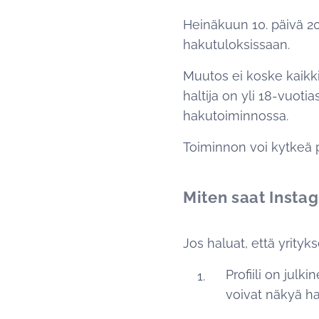
Heinäkuun 10. päivä 20
hakutuloksissaan.
Muutos ei koske kaikki
haltija on yli 18-vuotia
hakutoiminnossa.
Toiminnon voi kytkeä po
Miten saat Insta
Jos haluat, että yrity
Profiili on julki
voivat näkyä ha