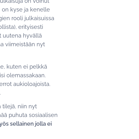
 julkaisuja on voinut
a on kyse ja kenelle
gien rooli julkaisuissa
sta), erityisesti
yt uutena hyvällä
aa viimeistään nyt
lle, kuten ei pelkkä
lisi olemassakaan.
rrot aukioloajoista.
.
tilejä, niin nyt
nää puhuta sosiaalisen
ös sellainen jolla ei