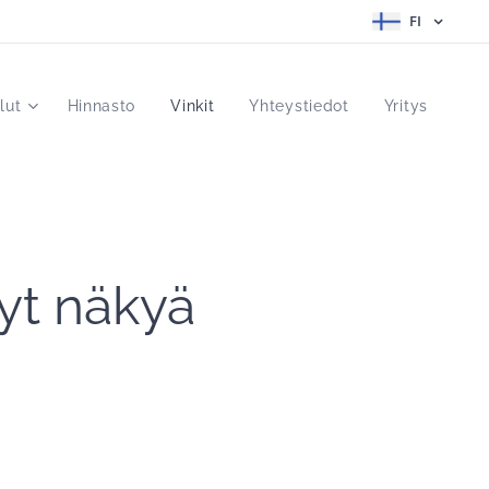
FI
lut
Hinnasto
Vinkit
Yhteystiedot
Yritys
nyt näkyä