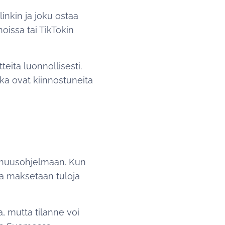
inkin ja joku ostaa
noissa tai TikTokin
ita luonnollisesti.
tka ovat kiinnostuneita
panuusohjelmaan. Kun
ta maksetaan tuloja
, mutta tilanne voi