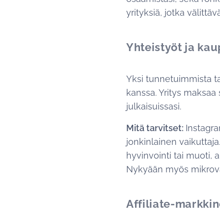
yrityksiä, jotka välittä
Yhteistyöt ja kaup
Yksi tunnetuimmista ta
kanssa. Yritys maksaa s
julkaisuissasi.
Mitä tarvitset:
Instagra
jonkinlainen vaikuttaj
hyvinvointi tai muoti, 
Nykyään myös mikrovai
Affiliate-markkin