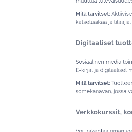
muuttua tulevaisuudes
Mitä tarvitset:
Aktiivis
katseluaikaa ja tilaaj
Digitaaliset tuot
Sosiaalinen media toim
E-kirjat ja digitaalise
Mitä tarvitset:
Tuotteen
somekanavan, jossa vo
Verkkokurssit, ko
Voit rakentaa oman ver