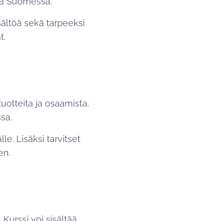
la Suomessa.
sältöä sekä tarpeeksi
t.
uotteita ja osaamista.
sa.
e. Lisäksi tarvitset
en.
Kurssi voi sisältää