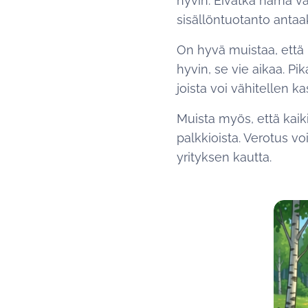
hyvin. Eivätkä nämä väl
sisällöntuotanto antaa
On hyvä muistaa, että
hyvin, se vie aikaa. P
joista voi vähitellen k
Muista myös, että kai
palkkioista. Verotus v
yrityksen kautta.