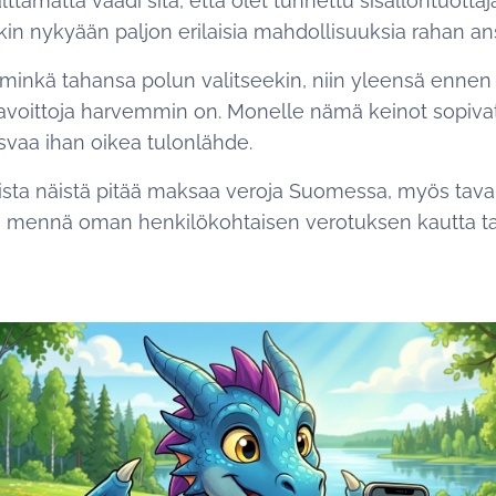
ttämättä vaadi sitä, että olet tunnettu sisällöntuottaj
kin nykyään paljon erilaisia mahdollisuuksia rahan a
 minkä tahansa polun valitseekin, niin yleensä ennen
ikavoittoja harvemmin on. Monelle nämä keinot sopivatk
asvaa ihan oikea tulonlähde.
kista näistä pitää maksaa veroja Suomessa, myös tava
oi mennä oman henkilökohtaisen verotuksen kautta tai