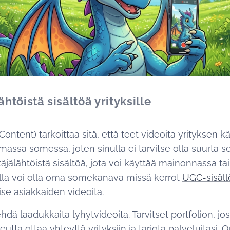
ähtöistä sisältöä yrityksille
tent) tarkoittaa sitä, että teet videoita yrityksen kä
omassa somessa, joten sinulla ei tarvitse olla suurta 
äjälähtöistä sisältöä, jota voi käyttää mainonnassa tai
lla voi olla oma somekanava missä kerrot
UGC-sisäll
aise asiakkaiden videoita.
hdä laadukkaita lyhytvideoita. Tarvitset portfolion, jos
utta ottaa yhteyttä yrityksiin ja tarjota palveluitasi