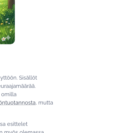
yttöön. Sisällöt
seuraajamäärää.
 omilla
öntuotannosta
, mutta
sa esittelet
. On myös olemassa