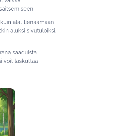
a, vaikka
nsaitsemiseen.
 kuin alat tienaamaan
in aluksi sivutuloiksi,
rana saaduista
 voit laskuttaa