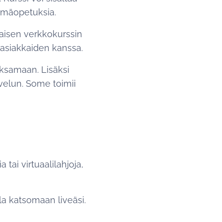
yhmäopetuksia.
naisen verkkokurssin
 asiakkaiden kanssa.
aksamaan. Lisäksi
alvelun. Some toimii
tai virtuaalilahjoja,
la katsomaan liveäsi.