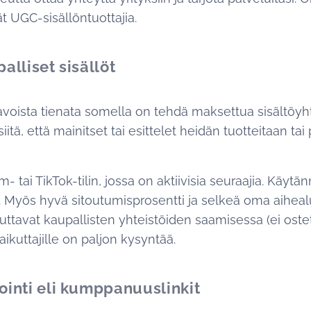
vät UGC-sisällöntuottajia.
alliset sisällöt
voista tienata somella on tehdä maksettua sisältöyht
iitä, että mainitset tai esittelet heidän tuotteitaan ta
m- tai TikTok-tilin, jossa on aktiivisia seuraajia. Käytä
a. Myös hyvä sitoutumisprosentti ja selkeä oma aiheal
auttavat kaupallisten yhteistöiden saamisessa (ei ostet
kuttajille on paljon kysyntää.
ointi eli kumppanuuslinkit