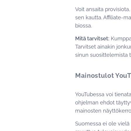
Voit ansaita provisiota
sen kautta. Affiliate-ma
biossa.
Mitä tarvitset:
Kumppanu
Tarvitset ainakin jonku
sinun suosittelemista t
Mainostulot You
YouTubessa voi tienat
ohjelman ehdot täyttyv
mainosten näyttökerroi
Suomessa ei ole vielä 