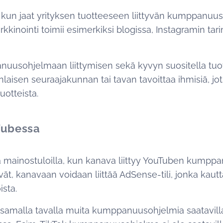
, kun jaat yrityksen tuotteeseen liittyvän kumppanuusl
rkkinointi toimii esimerkiksi blogissa, Instagramin tari
usohjelmaan liittymisen sekä kyvyn suositella tuotte
nlaisen seuraajakunnan tai tavan tavoittaa ihmisiä, jo
uotteista.
Tubessa
a mainostuloilla, kun kanava liittyy YouTuben kump
ät, kanavaan voidaan liittää AdSense-tili, jonka kaut
sta.
samalla tavalla muita kumppanuusohjelmia saatavilla