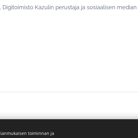
nki, Digitoimisto Kazulin perustaja ja sosiaalisen media
ianmukaisen toiminnan ja
la sisällöllä. Työskentelet suoraan yrittäjän kanssa, helposti ja luot