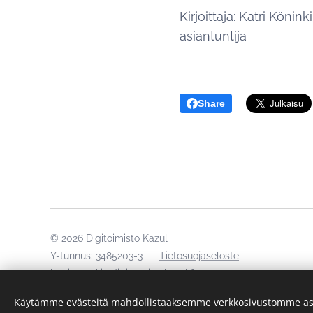
Kirjoittaja: Katri Köni
asiantuntija
Share
© 2026 Digitoimisto Kazul
Y-tunnus: 3485203-3
Tietosuojaseloste
katri.koninki@digitoimistokazul.fi
+358 40 41 21 266
Käytämme evästeitä mahdollistaaksemme verkkosivustomme as
Autan yrityksiä loistamaan somessa aidolla ja kiinnostaval