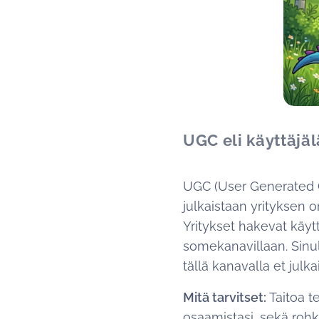
UGC eli käyttäjäl
UGC (User Generated Con
julkaistaan yrityksen 
Yritykset hakevat käytt
somekanavillaan. Sinu
tällä kanavalla et julk
Mitä tarvitset:
Taitoa te
osaamistasi, sekä rohke