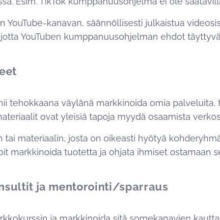
sa. Esim. TikTok kumppanuusohjelma ei ole saatavil
en YouTube-kanavan, säännöllisesti julkaistua videosi
ia, jotta YouTuben kumppanuusohjelman ehdot täyttyvä
teet
ii tehokkaana väylänä markkinoida omia palveluita, t
t materiaalit ovat yleisiä tapoja myydä osaamista verkos
 tai materiaalin, josta on oikeasti hyötyä kohderyhmäll
it markkinoida tuotetta ja ohjata ihmiset ostamaan s
nsultit ja mentorointi/sparraus
kkokurssin ja markkinoida sitä somekanavien kautta. 