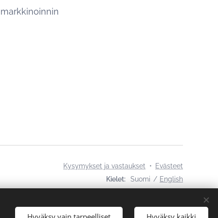
n markkinoinnin
Kysymykset ja vastaukset
Evästeet
Kielet
Suomi
English
Hyväksy vain tarpeelliset
Hyväksy kaikki
tamuksella.