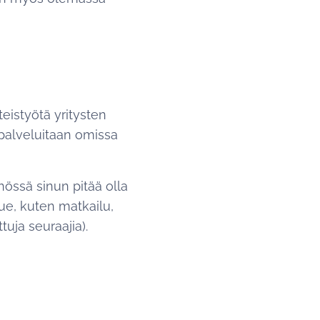
eistyötä yritysten
i palveluitaan omissa
nnössä sinun pitää olla
ue, kuten matkailu,
tuja seuraajia).