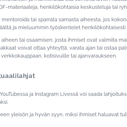
PDF-materiaaleja, henkilökohtaisia keskusteluja tai r
 mentoroida tai sparrata samasta aiheesta, jos koko
äältä ja mieluummin työskentelet henkilökohtaisesti
aiheen tai osaamisen, josta ihmiset ovat valmiita m
asiakkaat voivat ottaa yhteyttä, varata ajan tai ostaa p
 verkkokauppaan, kotisivuille tai ajanvaraukseen.
rtuaalilahjat
 YouTubessa ja Instagram Livessä voi saada lahjoituksia 
ksi.
een yleisön ja hyvän syyn, miksi ihmiset haluavat tul