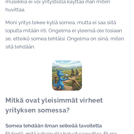
musiikkia ei voi yritystilillä käyttää ihan miten
huvittaa.
Moni yritys tekee kyllä somea, mutta ei saa siitä
lopulta mitään irti. Ongelma ei yleensä ole tosiaan
se, etteikö somea tehtäisi. Ongelma on siinä, miten
sitä tehdään.
Mitkä ovat yleisimmät virheet
yrityksen somessa?
Somea tehdään ilman selkeää tavoitetta
Et tiedä, mitä julkaisuilla haluat saavuttaa. Et ole