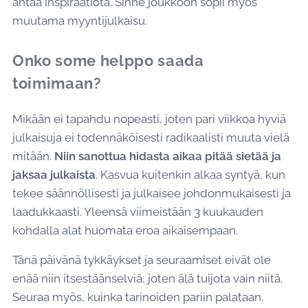
antaa inspiraatiota. Sinne joukkoon sopii myös
muutama myyntijulkaisu.
Onko some helppo saada
toimimaan?
Mikään ei tapahdu nopeasti, joten pari viikkoa hyviä
julkaisuja ei todennäköisesti radikaalisti muuta vielä
mitään.
Niin sanottua hidasta aikaa pitää sietää ja
jaksaa julkaista
. Kasvua kuitenkin alkaa syntyä, kun
tekee säännöllisesti ja julkaisee johdonmukaisesti ja
laadukkaasti. Yleensä viimeistään 3 kuukauden
kohdalla alat huomata eroa aikaisempaan.
Tänä päivänä tykkäykset ja seuraamiset eivät ole
enää niin itsestäänselviä, joten älä tuijota vain niitä.
Seuraa myös, kuinka tarinoiden pariin palataan,