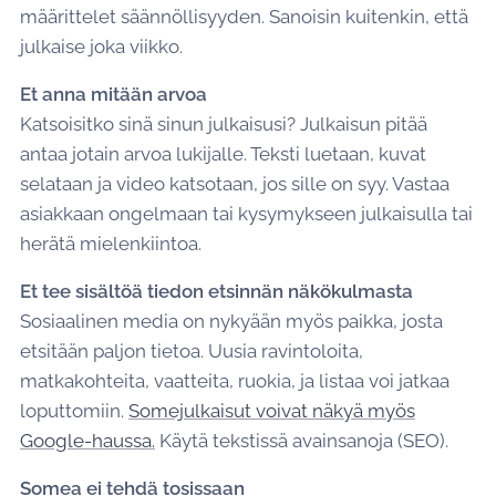
määrittelet säännöllisyyden. Sanoisin kuitenkin, että
julkaise joka viikko.
Et anna mitään arvoa
Katsoisitko sinä sinun julkaisusi? Julkaisun pitää
antaa jotain arvoa lukijalle. Teksti luetaan, kuvat
selataan ja video katsotaan, jos sille on syy. Vastaa
asiakkaan ongelmaan tai kysymykseen julkaisulla tai
herätä mielenkiintoa.
Et tee sisältöä tiedon etsinnän näkökulmasta
Sosiaalinen media on nykyään myös paikka, josta
etsitään paljon tietoa. Uusia ravintoloita,
matkakohteita, vaatteita, ruokia, ja listaa voi jatkaa
loputtomiin.
Somejulkaisut voivat näkyä myös
Google-haussa.
Käytä tekstissä avainsanoja (SEO).
Somea ei tehdä tosissaan