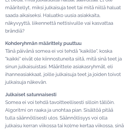
määritellyt, miksi julkaisuja teet tai mitä niillä haluat
saada aikaiseksi. Haluatko uusia asiakkaita,
näkyvyyttä, liikennettä nettisivuille vai kasvattaa
brändiä?
Kohderyhmän määrittely puuttuu
Tänä päivänä somea ei voi tehdä "kaikille", koska
"kaikki" eivät ole kiinnostuneita siitä, mitä sinä teet ja
sinun julkaisuistasi. Määrittele asiakasryhmät, eli
ihanneasiakkaat, joille julkaisuja teet ja joiden toivot
julkaisuja näkevän.
Julkaiset satunnaisesti
Somea ei voi tehdä tavoitteellisesti silloin tällöin.
Algoritmi on raaka ja unohtaa pian. Sisältöä pitää
tulla säännöllisesti ulos. Säännöllisyys voi olla
julkaisu kerran viikossa tai kolme kertaa viikossa, sinä