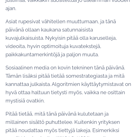
justiinsa, vaikkakin suositeltua jo useamman vuoden
ajan.
Asiat rupesivat vähitellen muuttumaan, ja tänä
päivänä ollaan kaukana satunnaisista
kuvajulkaisuista. Nykyisin pitää olla karuselleja,
videoita, hyvin optimoituja kuvatekstejä,
paikkakuntamerkintöjä ja paljon muuta.
Sosiaalinen media on kovin tekninen tänä päivänä.
Tämän lisäksi pitää tietää somestrategiasta ja mitä
kannattaa julkaista. Algoritmien käyttäytymistavat on
hyvä ottaa haltuun tietysti myös, vaikka ne osittain
mystisiä ovatkin.
Pitää tietää, mitä tänä päivänä kulutetaan ja
millainen sisältö puhuttelee. Kuitenkin yrityksen
pitää noudattaa myös tiettyjä lakeja. Esimerkiksi